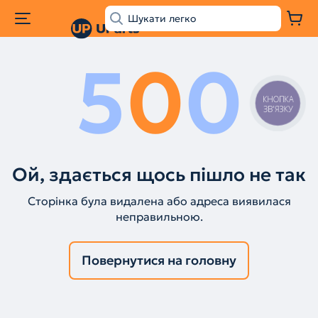
5
0
0
КНОПКА
ЗВ'ЯЗКУ
Ой, здається щось пішло не так
Сторінка була видалена або адреса виявилася
неправильною.
Повернутися на головну