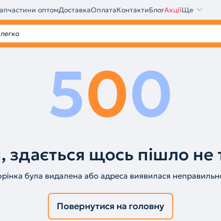
апчастини оптом
Доставка
Оплата
Контакти
Блог
Акції
Ще
5
0
0
, здається щось пішло не 
орінка була видалена або адреса виявилася неправильн
Повернутися на головну