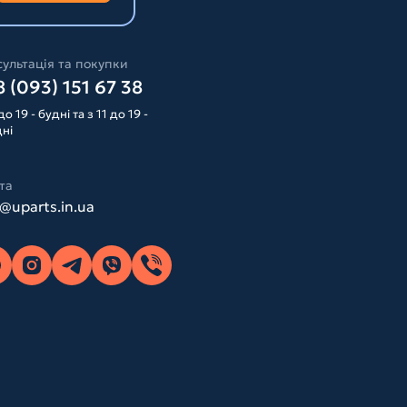
ультація та покупки
 (093) 151 67 38
до 19 - будні та з 11 до 19 -
дні
та
o@uparts.in.ua