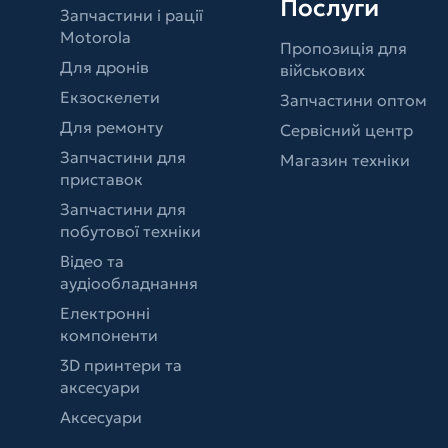
Послуги
Запчастини і рації
Motorola
Пропозиція для
Для дронів
військових
Екзоскелети
Запчастини оптом
Для ремонту
Сервісний центр
Запчастини для
Магазин техніки
приставок
Запчастини для
побутової техніки
Відео та
аудіообладнання
Електронні
компоненти
3D принтери та
аксесуари
Аксесуари