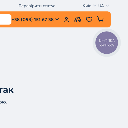
Перевірити статус
Київ
UA
+38 (093) 151 67 38
КНОПКА
ЗВ'ЯЗКУ
так
ою.