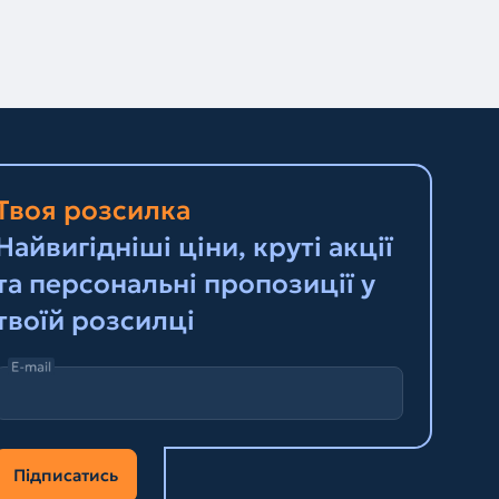
Твоя розсилка
Найвигідніші ціни, круті акції
та персональні пропозиції у
твоїй розсилці
E-mail
Підписатись