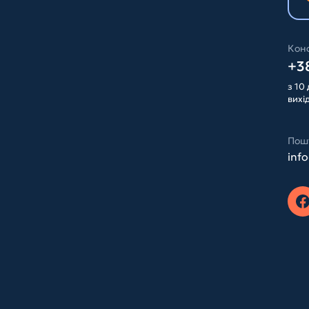
Конс
+38
з 10 
вихі
Пош
inf