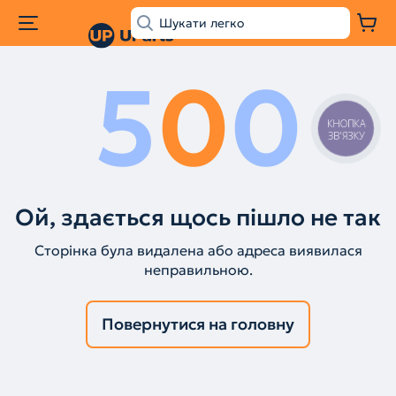
5
0
0
КНОПКА
ЗВ'ЯЗКУ
Ой, здається щось пішло не так
Сторінка була видалена або адреса виявилася
неправильною.
Повернутися на головну