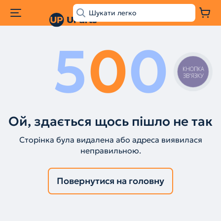
5
0
0
КНОПКА
ЗВ'ЯЗКУ
Ой, здається щось пішло не так
Сторінка була видалена або адреса виявилася
неправильною.
Повернутися на головну