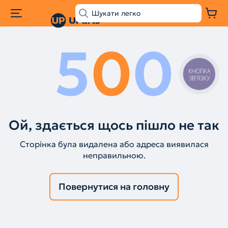
5
0
0
КНОПКА
ЗВ'ЯЗКУ
Ой, здається щось пішло не так
Сторінка була видалена або адреса виявилася
неправильною.
Повернутися на головну