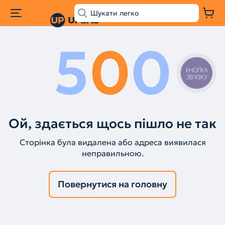
5
0
0
КНОПКА
ЗВ'ЯЗКУ
Ой, здається щось пішло не так
Сторінка була видалена або адреса виявилася
неправильною.
Повернутися на головну