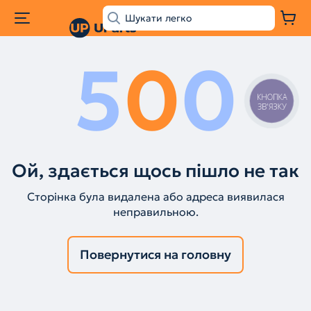
5
0
0
КНОПКА
ЗВ'ЯЗКУ
Ой, здається щось пішло не так
Сторінка була видалена або адреса виявилася
неправильною.
Повернутися на головну