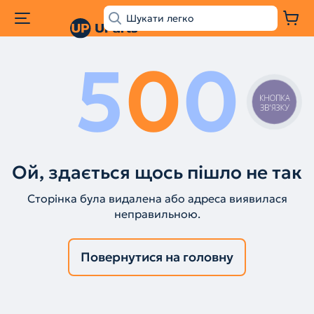
5
0
0
КНОПКА
ЗВ'ЯЗКУ
Ой, здається щось пішло не так
Сторінка була видалена або адреса виявилася
неправильною.
Повернутися на головну