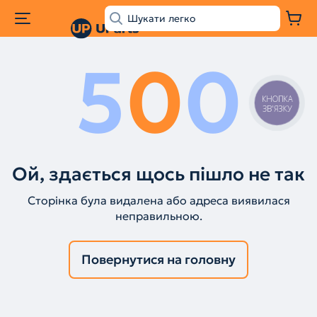
5
0
0
КНОПКА
ЗВ'ЯЗКУ
Ой, здається щось пішло не так
Сторінка була видалена або адреса виявилася
неправильною.
Повернутися на головну