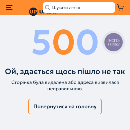
5
0
0
КНОПКА
ЗВ'ЯЗКУ
Ой, здається щось пішло не так
Сторінка була видалена або адреса виявилася
неправильною.
Повернутися на головну