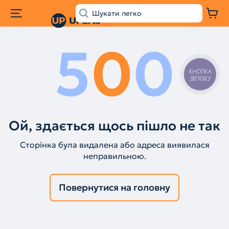
5
0
0
КНОПКА
ЗВ'ЯЗКУ
Ой, здається щось пішло не так
Сторінка була видалена або адреса виявилася
неправильною.
Повернутися на головну