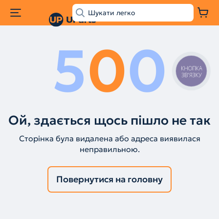
5
0
0
КНОПКА
ЗВ'ЯЗКУ
Ой, здається щось пішло не так
Сторінка була видалена або адреса виявилася
неправильною.
Повернутися на головну