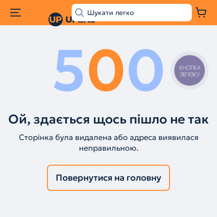
5
0
0
КНОПКА
ЗВ'ЯЗКУ
Ой, здається щось пішло не так
Сторінка була видалена або адреса виявилася
неправильною.
Повернутися на головну