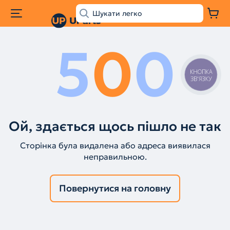
5
0
0
КНОПКА
ЗВ'ЯЗКУ
Ой, здається щось пішло не так
Сторінка була видалена або адреса виявилася
неправильною.
Повернутися на головну