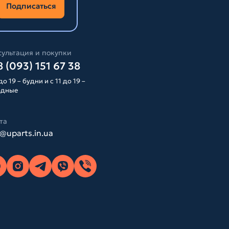
Подписаться
ультация и покупки
 (093) 151 67 38
до 19 – будни и с 11 до 19 –
одные
та
o@uparts.in.ua