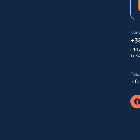
Конс
+38
с 10 
вых
Пош
inf