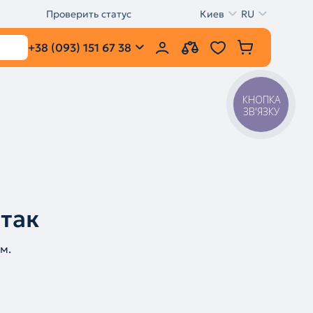
Проверить статус
Киев
RU
+38 (093) 151 67 38
КНОПКА
ЗВ'ЯЗКУ
 так
м.