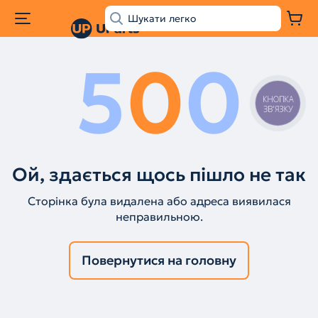
5
0
0
КНОПКА
ЗВ'ЯЗКУ
Ой, здається щось пішло не так
Сторінка була видалена або адреса виявилася
неправильною.
Повернутися на головну