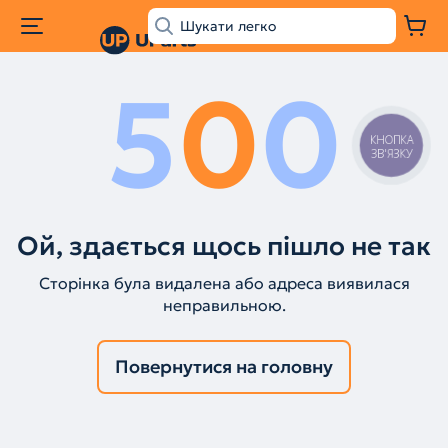
5
0
0
КНОПКА
ЗВ'ЯЗКУ
Ой, здається щось пішло не так
Сторінка була видалена або адреса виявилася
неправильною.
Повернутися на головну