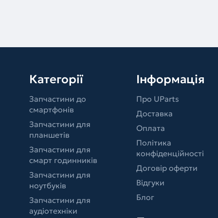
Категорії
Інформація
Запчастини до
Про UParts
смартфонів
Доставка
Запчастини для
Оплата
планшетів
Політика
Запчастини для
конфіденційності
смарт годинників
Договір оферти
Запчастини для
Відгуки
ноутбуків
Блог
Запчастини для
аудіотехніки