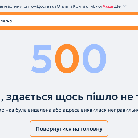
апчастини оптом
Доставка
Оплата
Контакти
Блог
Акції
Ще
5
0
0
, здається щось пішло не 
орінка була видалена або адреса виявилася неправильн
Повернутися на головну