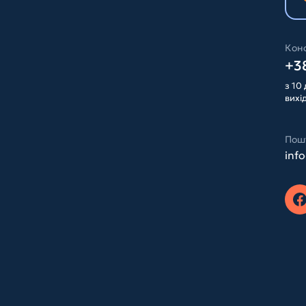
Конс
+38
з 10 
вихі
Пош
inf