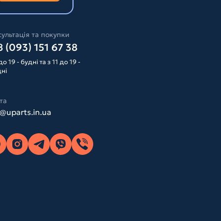
ультація та покупки
 (093) 151 67 38
до 19 - будні та з 11 до 19 -
дні
та
o@uparts.in.ua