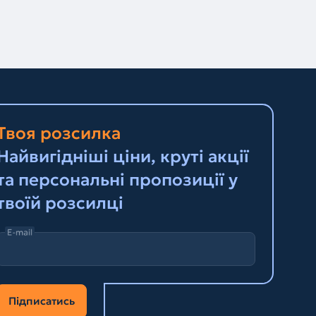
Твоя розсилка
Найвигідніші ціни, круті акції
та персональні пропозиції у
твоїй розсилці
E-mail
Підписатись