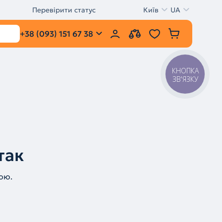
Перевірити статус
Київ
UA
+38 (093) 151 67 38
КНОПКА
ЗВ'ЯЗКУ
так
ою.