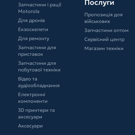
Послуги
Запчастини і рації
Motorola
Пропозиція для
Для дронів
військових
Екзоскелети
Запчастини оптом
Для ремонту
Сервісний центр
Запчастини для
Магазин техніки
приставок
Запчастини для
побутової техніки
Відео та
аудіообладнання
Електронні
компоненти
3D принтери та
аксесуари
Аксесуари