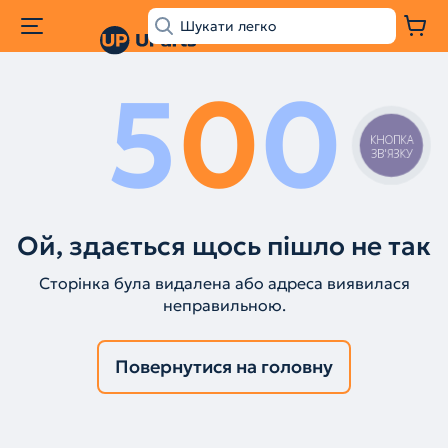
5
0
0
КНОПКА
ЗВ'ЯЗКУ
Ой, здається щось пішло не так
Сторінка була видалена або адреса виявилася
неправильною.
Повернутися на головну