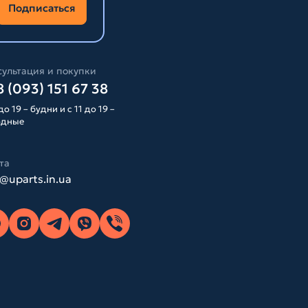
Подписаться
ультация и покупки
 (093) 151 67 38
до 19 – будни и с 11 до 19 –
одные
та
o@uparts.in.ua