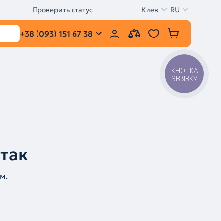
Проверить статус
Киев
RU
+38 (093) 151 67 38
КНОПКА
ЗВ'ЯЗКУ
 так
м.