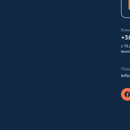
Конс
+38
с 10 
вых
Пош
inf