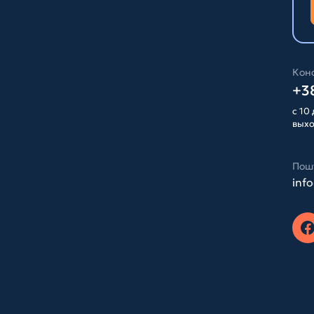
Конс
+38
с 10 
вых
Пош
inf