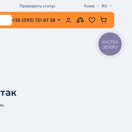
Проверить статус
Киев
RU
+38 (093) 151 67 38
КНОПКА
ЗВ'ЯЗКУ
 так
м.