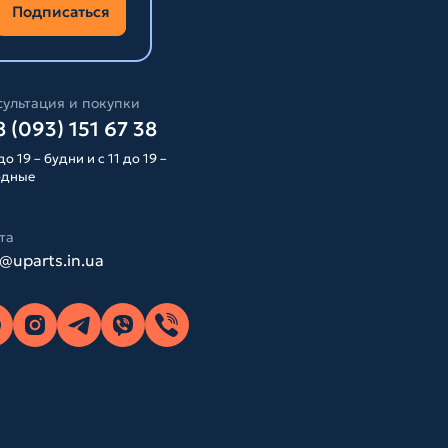
Подписаться
ультация и покупки
 (093) 151 67 38
до 19 – будни и с 11 до 19 –
одные
та
o@uparts.in.ua