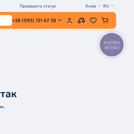
Проверить статус
Киев
RU
+38 (093) 151 67 38
КНОПКА
ЗВ'ЯЗКУ
 так
м.