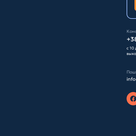
Конс
+38
с 10 
вых
Пош
inf