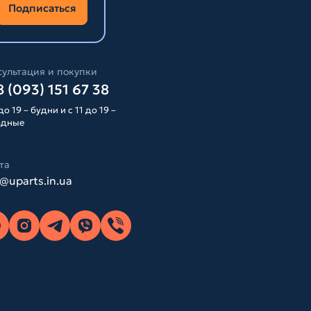
Подписаться
ультация и покупки
 (093) 151 67 38
до 19 – будни и с 11 до 19 –
одные
та
o@uparts.in.ua