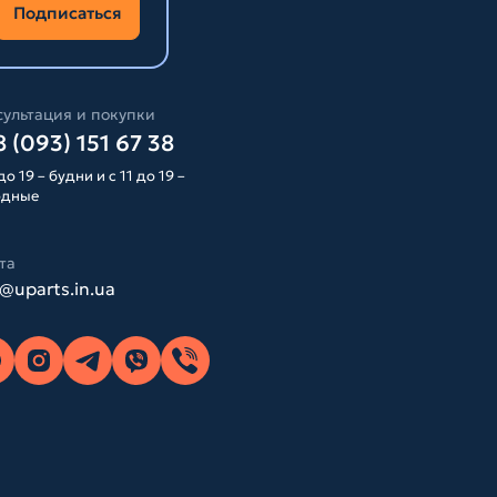
Подписаться
ультация и покупки
 (093) 151 67 38
до 19 – будни и с 11 до 19 –
одные
та
o@uparts.in.ua