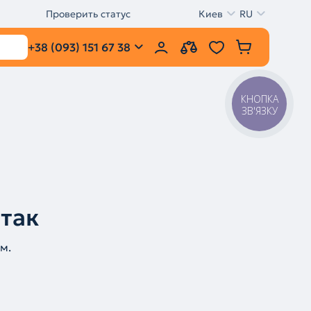
Проверить статус
Киев
RU
+38 (093) 151 67 38
КНОПКА
ЗВ'ЯЗКУ
 так
м.