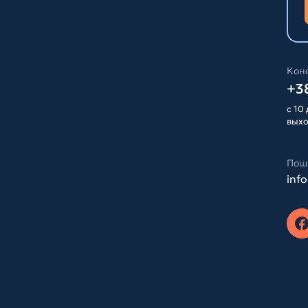
Конс
+38
с 10 
вых
Пош
inf