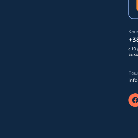
Конс
+38
с 10 
вых
Пош
inf