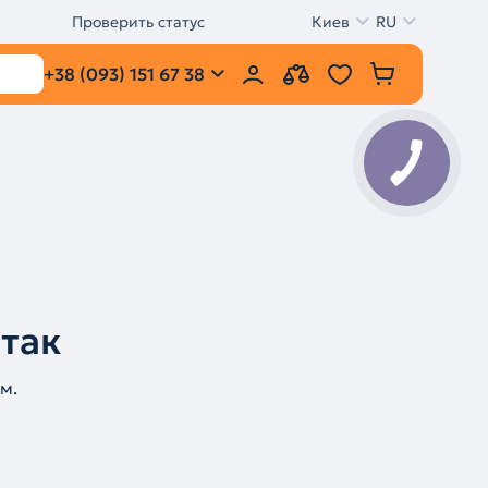
Проверить статус
Киев
RU
+38 (093) 151 67 38
 так
м.