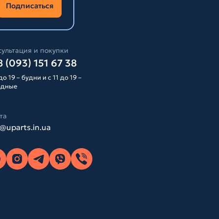
Подписаться
ультация и покупки
 (093) 151 67 38
до 19 – будни и с 11 до 19 –
одные
та
o@uparts.in.ua