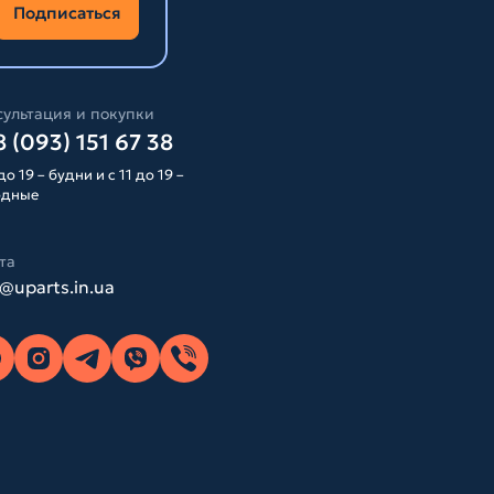
Подписаться
ультация и покупки
 (093) 151 67 38
до 19 – будни и с 11 до 19 –
одные
та
o@uparts.in.ua