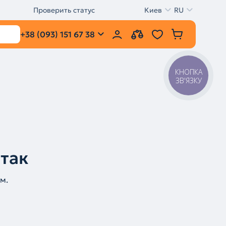
Проверить статус
Киев
RU
+38 (093) 151 67 38
КНОПКА
ЗВ'ЯЗКУ
 так
м.