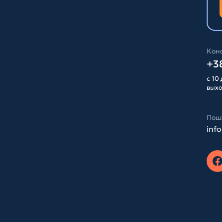
Конс
+38
с 10 
вых
Пош
inf