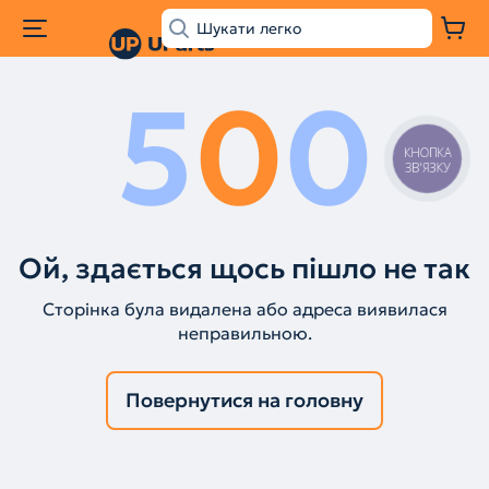
5
0
0
КНОПКА
ЗВ'ЯЗКУ
Ой, здається щось пішло не так
Сторінка була видалена або адреса виявилася
неправильною.
Повернутися на головну