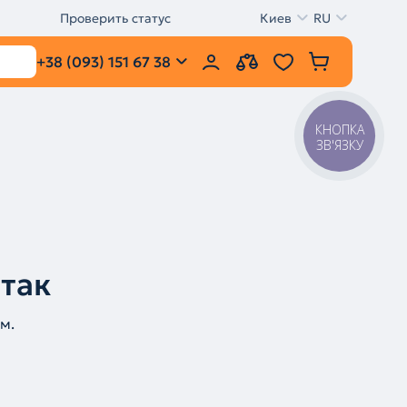
Проверить статус
Киев
RU
+38 (093) 151 67 38
КНОПКА
ЗВ'ЯЗКУ
 так
м.