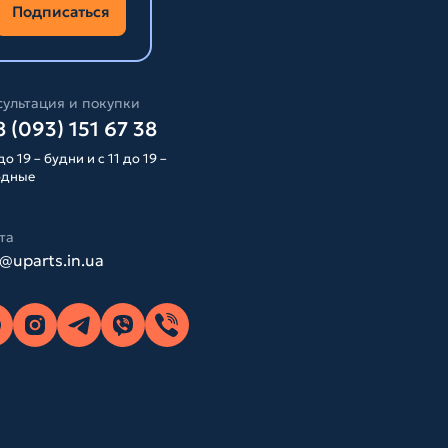
Подписаться
ультация и покупки
 (093) 151 67 38
до 19 – будни и с 11 до 19 –
одные
та
o@uparts.in.ua