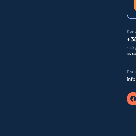
Конс
+38
с 10 
вых
Пош
inf