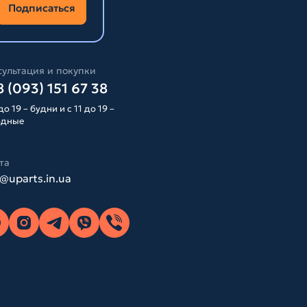
Подписаться
ультация и покупки
 (093) 151 67 38
до 19 – будни и с 11 до 19 –
одные
та
o@uparts.in.ua