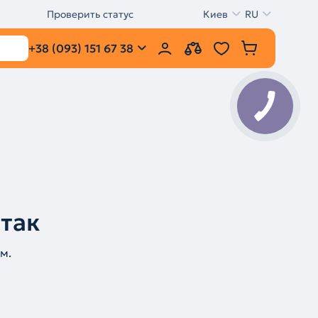
Проверить статус
Киев
RU
+38 (093) 151 67 38
 так
м.