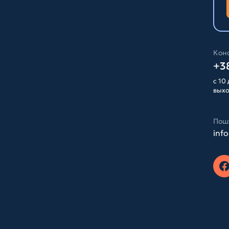
Конс
+38
с 10 
вых
Пош
inf