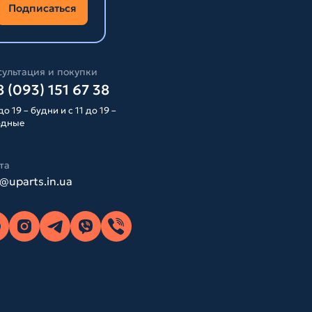
Подписаться
ультация и покупки
 (093) 151 67 38
до 19 – будни и с 11 до 19 –
одные
та
o@uparts.in.ua