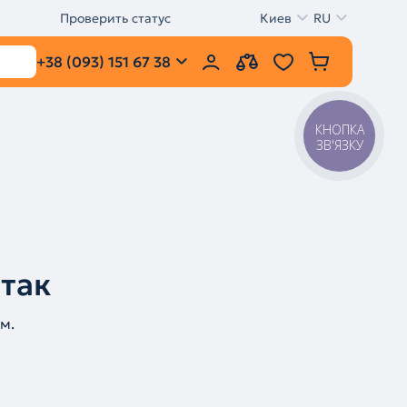
Проверить статус
Киев
RU
+38 (093) 151 67 38
КНОПКА
ЗВ'ЯЗКУ
 так
м.