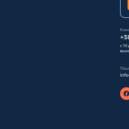
Конс
+38
с 10 
вых
Пош
inf