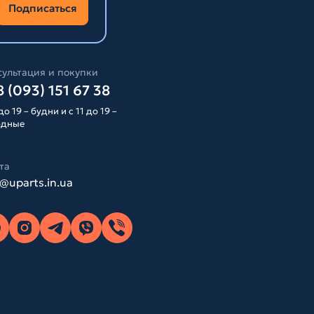
Подписаться
ультация и покупки
 (093) 151 67 38
до 19 – будни и с 11 до 19 –
одные
та
o@uparts.in.ua