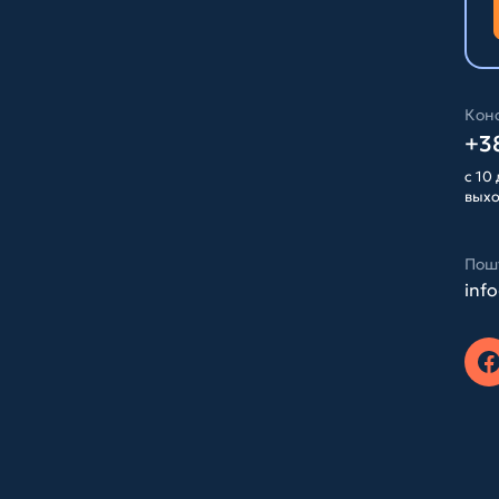
Конс
+38
с 10 
вых
Пош
inf