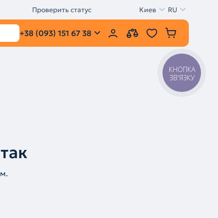
Проверить статус
Киев
RU
+38 (093) 151 67 38
КНОПКА
ЗВ'ЯЗКУ
 так
м.