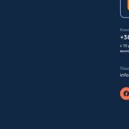
Конс
+38
с 10 
вых
Пош
inf