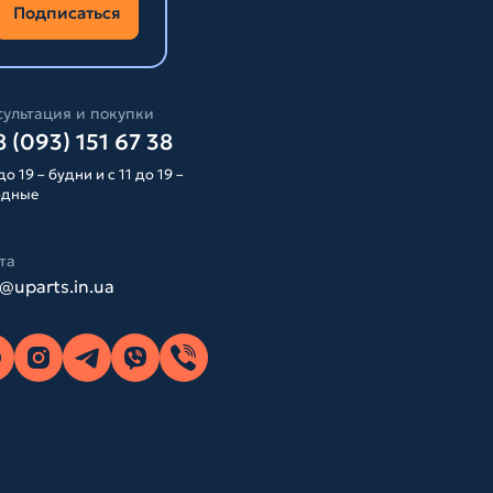
Подписаться
ультация и покупки
 (093) 151 67 38
до 19 – будни и с 11 до 19 –
одные
та
o@uparts.in.ua