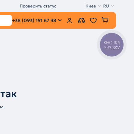
Проверить статус
Киев
RU
+38 (093) 151 67 38
КНОПКА
ЗВ'ЯЗКУ
 так
м.