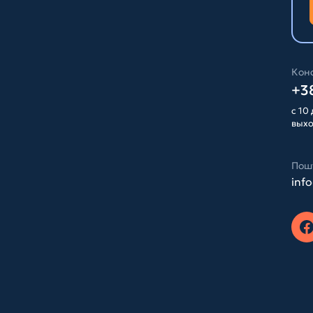
Конс
+38
с 10 
вых
Пош
inf