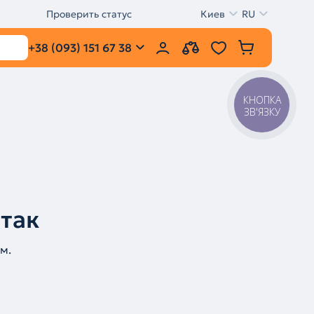
Проверить статус
Киев
RU
+38 (093) 151 67 38
КНОПКА
ЗВ'ЯЗКУ
 так
м.