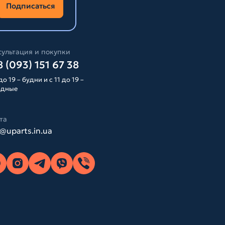
Подписаться
ультация и покупки
 (093) 151 67 38
до 19 – будни и с 11 до 19 –
одные
та
o@uparts.in.ua