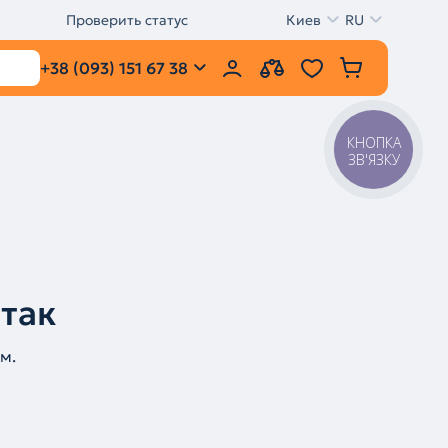
Проверить статус
Киев
RU
+38 (093) 151 67 38
КНОПКА
ЗВ'ЯЗКУ
 так
м.