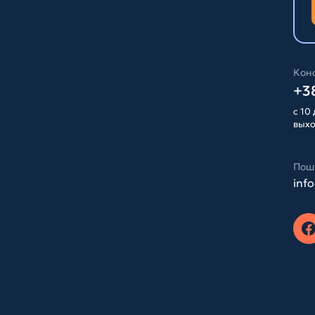
Конс
+38
с 10 
вых
Пош
inf