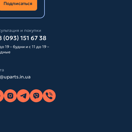
Подписаться
ультация и покупки
 (093) 151 67 38
до 19 – будни и с 11 до 19 –
одные
та
o@uparts.in.ua