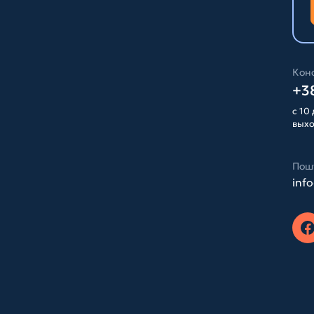
Конс
+38
с 10 
вых
Пош
inf