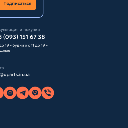
Подписаться
ультация и покупки
 (093) 151 67 38
до 19 – будни и с 11 до 19 –
одные
та
o@uparts.in.ua