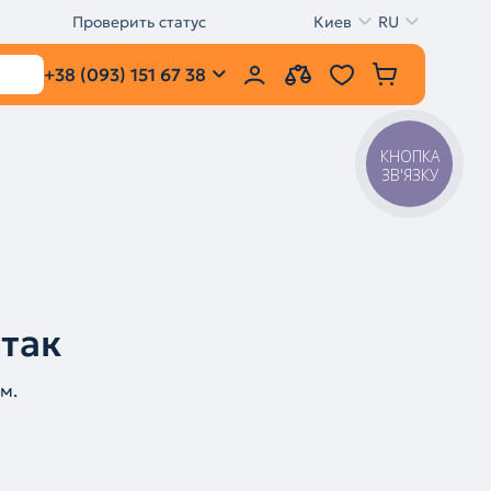
Проверить статус
Киев
RU
+38 (093) 151 67 38
КНОПКА
ЗВ'ЯЗКУ
 так
м.