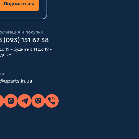
Подписаться
ультация и покупки
 (093) 151 67 38
до 19 – будни и с 11 до 19 –
одные
та
o@uparts.in.ua