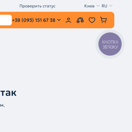
Проверить статус
Киев
RU
+38 (093) 151 67 38
КНОПКА
ЗВ'ЯЗКУ
 так
м.