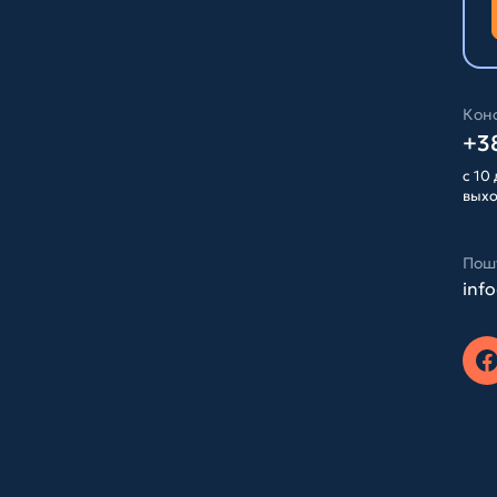
Конс
+38
с 10 
вых
Пош
inf