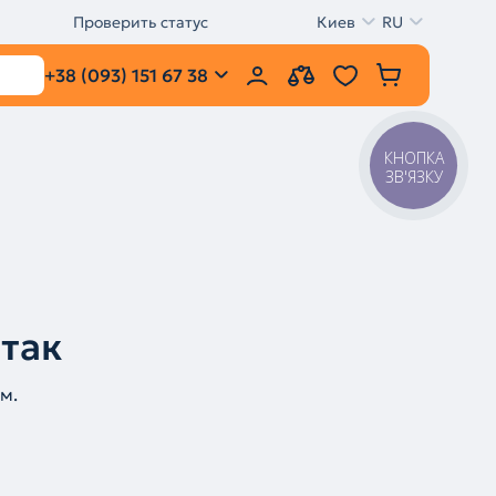
Проверить статус
Киев
RU
+38 (093) 151 67 38
КНОПКА
ЗВ'ЯЗКУ
 так
м.