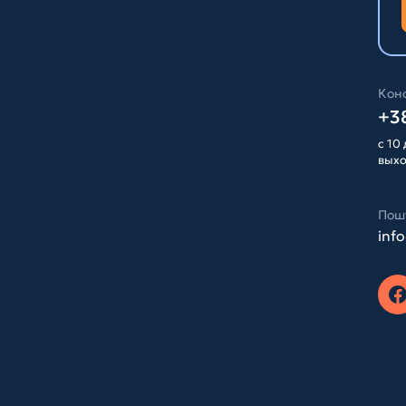
Конс
+38
с 10 
вых
Пош
inf