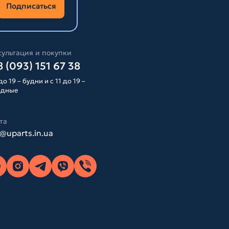
Подписаться
ультация и покупки
 (093) 151 67 38
до 19 – будни и с 11 до 19 –
одные
та
o@uparts.in.ua