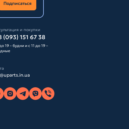
Подписаться
ультация и покупки
 (093) 151 67 38
до 19 – будни и с 11 до 19 –
одные
та
o@uparts.in.ua