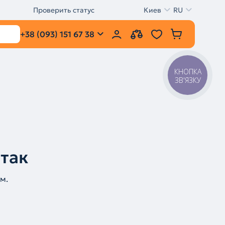
Проверить статус
Киев
RU
+38 (093) 151 67 38
КНОПКА
ЗВ'ЯЗКУ
 так
м.