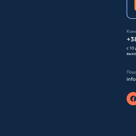
Конс
+38
с 10 
вых
Пош
inf