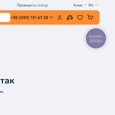
Проверить статус
Киев
RU
+38 (093) 151 67 38
КНОПКА
ЗВ'ЯЗКУ
 так
м.