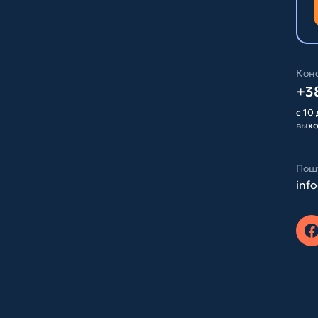
Конс
+38
с 10 
вых
Пош
inf