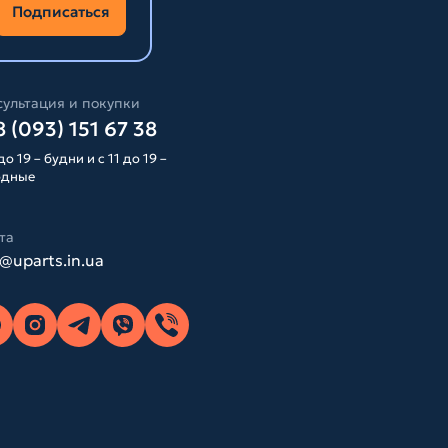
Подписаться
ультация и покупки
 (093) 151 67 38
до 19 – будни и с 11 до 19 –
одные
та
o@uparts.in.ua