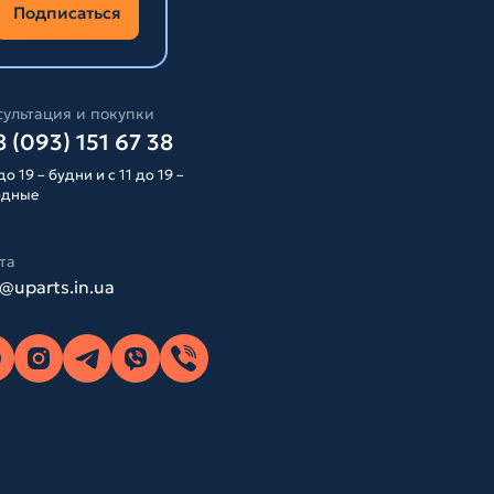
Подписаться
ультация и покупки
 (093) 151 67 38
до 19 – будни и с 11 до 19 –
одные
та
o@uparts.in.ua