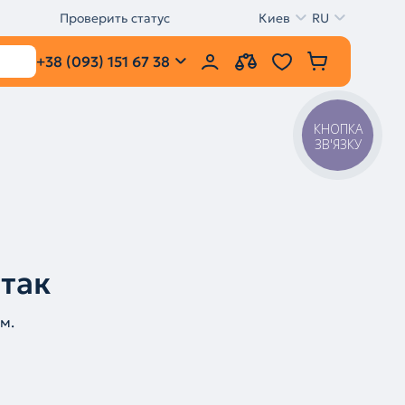
Проверить статус
Киев
RU
+38 (093) 151 67 38
КНОПКА
ЗВ'ЯЗКУ
 так
м.