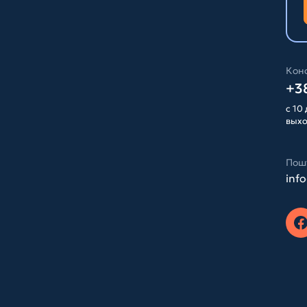
Конс
+38
с 10 
вых
Пош
inf