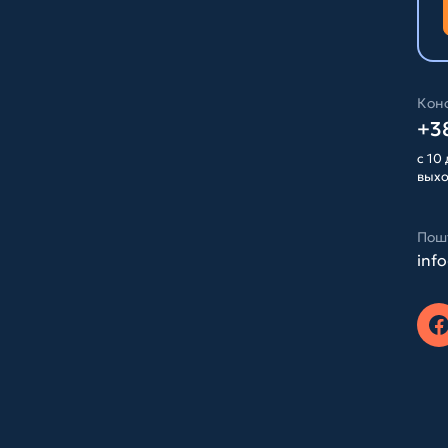
Конс
+38
с 10 
вых
Пош
inf