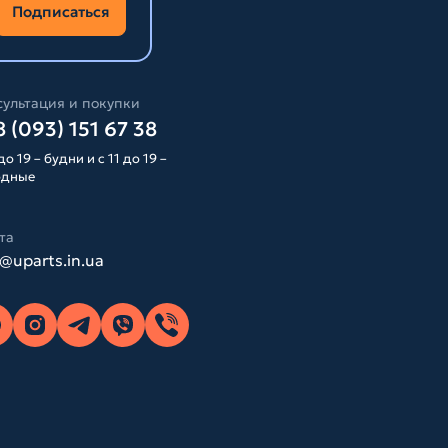
Подписаться
ультация и покупки
 (093) 151 67 38
до 19 – будни и с 11 до 19 –
одные
та
o@uparts.in.ua