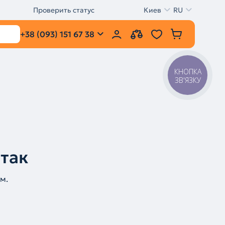
Проверить статус
Киев
RU
+38 (093) 151 67 38
КНОПКА
ЗВ'ЯЗКУ
 так
м.