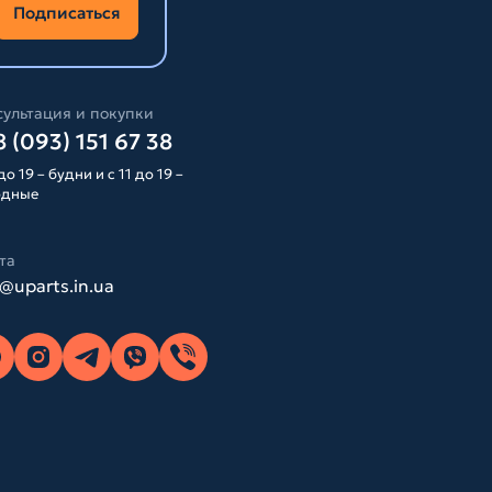
Подписаться
ультация и покупки
 (093) 151 67 38
до 19 – будни и с 11 до 19 –
одные
та
o@uparts.in.ua