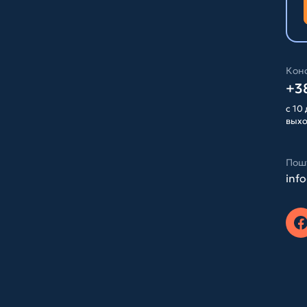
Конс
+38
с 10 
вых
Пош
inf