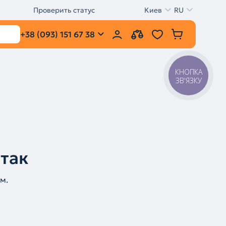
Проверить статус
Киев
RU
+38 (093) 151 67 38
КНОПКА
ЗВ'ЯЗКУ
 так
м.