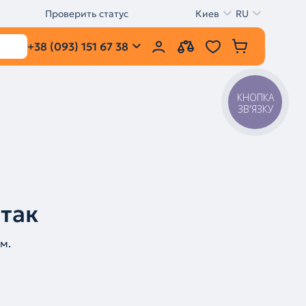
Проверить статус
Киев
RU
+38 (093) 151 67 38
КНОПКА
ЗВ'ЯЗКУ
 так
м.