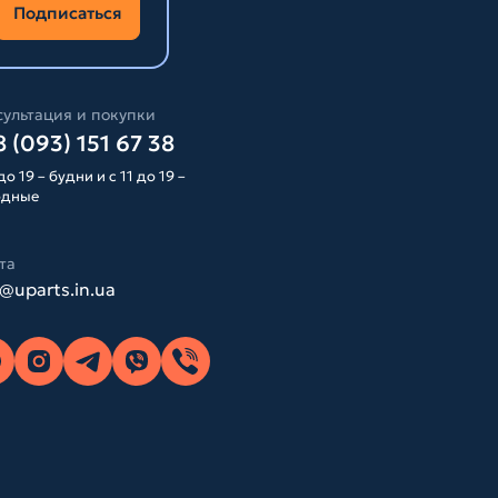
Подписаться
ультация и покупки
 (093) 151 67 38
до 19 – будни и с 11 до 19 –
одные
та
o@uparts.in.ua