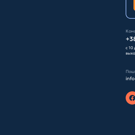
Конс
+38
с 10 
вых
Пош
inf