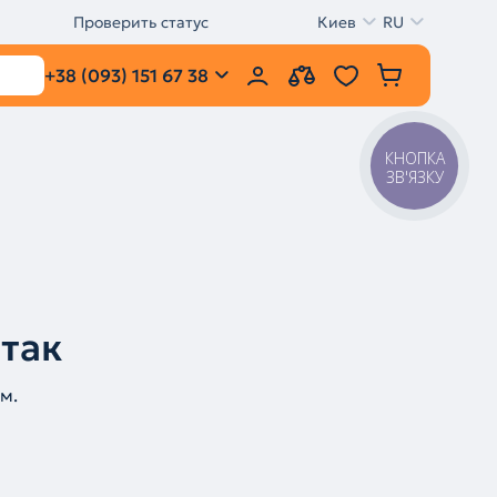
Проверить статус
Киев
RU
+38 (093) 151 67 38
КНОПКА
ЗВ'ЯЗКУ
 так
м.