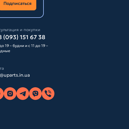
Подписаться
ультация и покупки
 (093) 151 67 38
до 19 – будни и с 11 до 19 –
одные
та
o@uparts.in.ua