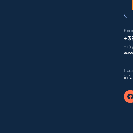
Конс
+38
с 10 
вых
Пош
inf