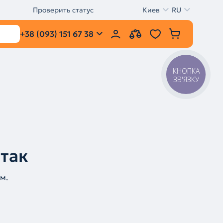
Проверить статус
Киев
RU
+38 (093) 151 67 38
КНОПКА
ЗВ'ЯЗКУ
 так
м.