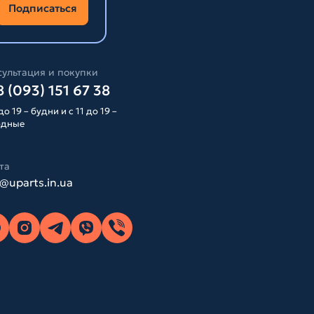
Подписаться
ультация и покупки
 (093) 151 67 38
до 19 – будни и с 11 до 19 –
одные
та
o@uparts.in.ua