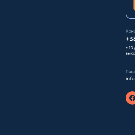
Конс
+38
с 10 
вых
Пош
inf