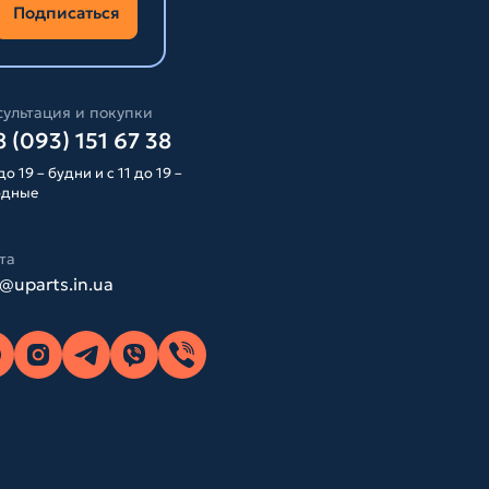
Подписаться
ультация и покупки
 (093) 151 67 38
до 19 – будни и с 11 до 19 –
одные
та
o@uparts.in.ua