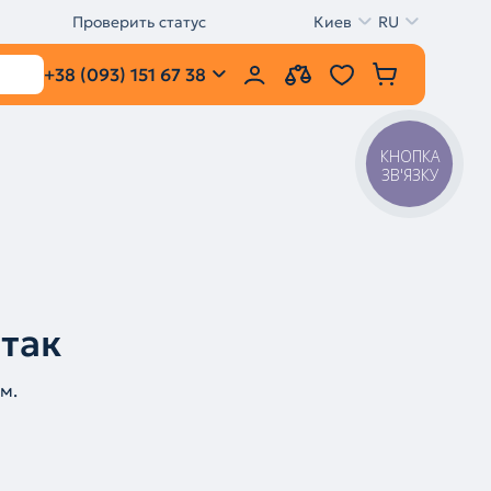
Проверить статус
Киев
RU
+38 (093) 151 67 38
КНОПКА
ЗВ'ЯЗКУ
 так
м.