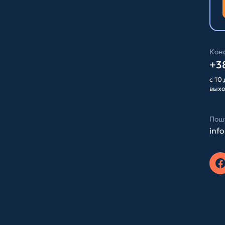
Конс
+38
с 10 
вых
Пош
inf