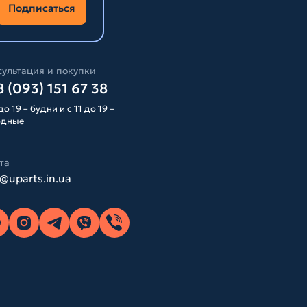
Подписаться
ультация и покупки
 (093) 151 67 38
до 19 – будни и с 11 до 19 –
одные
та
o@uparts.in.ua