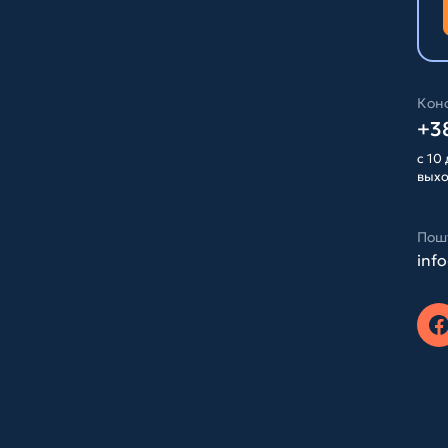
Конс
+38
с 10 
вых
Пош
inf