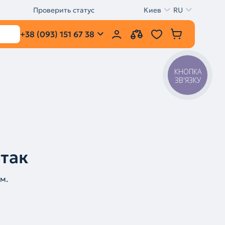
Проверить статус
Киев
RU
+38 (093) 151 67 38
КНОПКА
ЗВ'ЯЗКУ
 так
м.