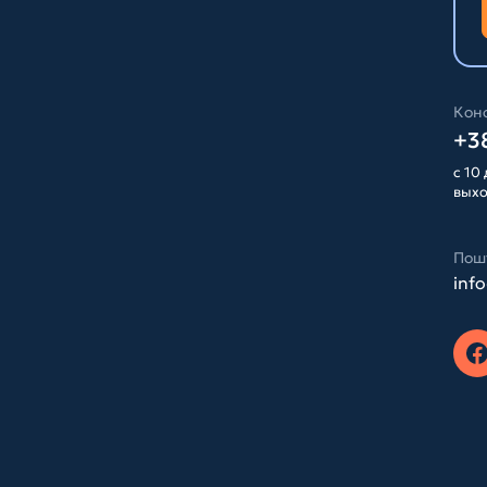
Конс
+38
с 10 
вых
Пош
inf