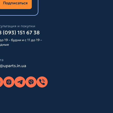
Подписаться
ультация и покупки
 (093) 151 67 38
до 19 – будни и с 11 до 19 –
одные
та
o@uparts.in.ua