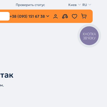
Проверить статус
Киев
RU
+38 (093) 151 67 38
КНОПКА
ЗВ'ЯЗКУ
 так
м.