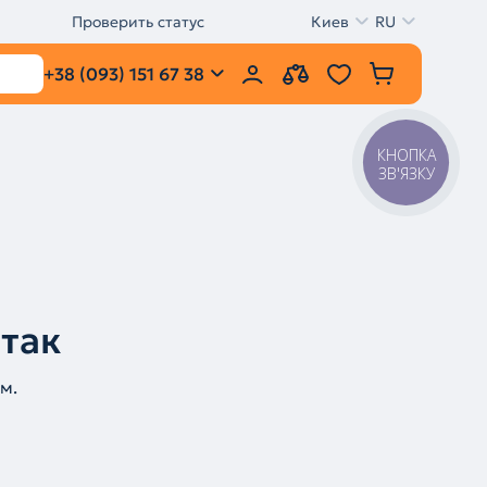
Проверить статус
Киев
RU
+38 (093) 151 67 38
КНОПКА
ЗВ'ЯЗКУ
 так
м.