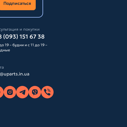
Подписаться
ультация и покупки
 (093) 151 67 38
до 19 – будни и с 11 до 19 –
одные
та
o@uparts.in.ua