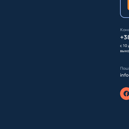
Конс
+38
с 10 
вых
Пош
inf