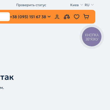
Проверить статус
Киев
RU
+38 (093) 151 67 38
КНОПКА
ЗВ'ЯЗКУ
 так
м.