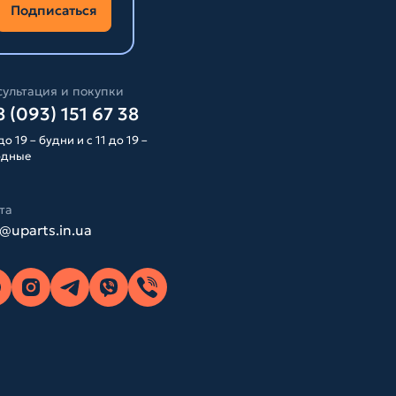
Подписаться
ультация и покупки
 (093) 151 67 38
до 19 – будни и с 11 до 19 –
одные
та
o@uparts.in.ua