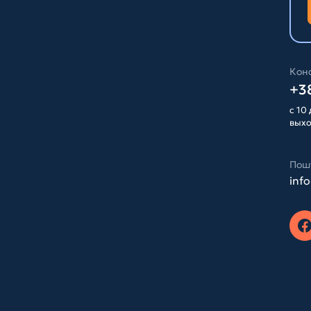
Конс
+38
с 10 
вых
Пош
inf