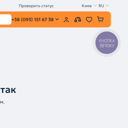
Проверить статус
Киев
RU
+38 (093) 151 67 38
КНОПКА
ЗВ'ЯЗКУ
 так
м.