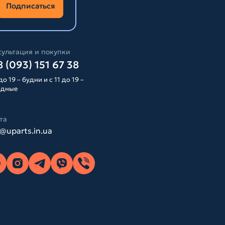
Подписаться
ультация и покупки
 (093) 151 67 38
до 19 – будни и с 11 до 19 –
одные
та
o@uparts.in.ua