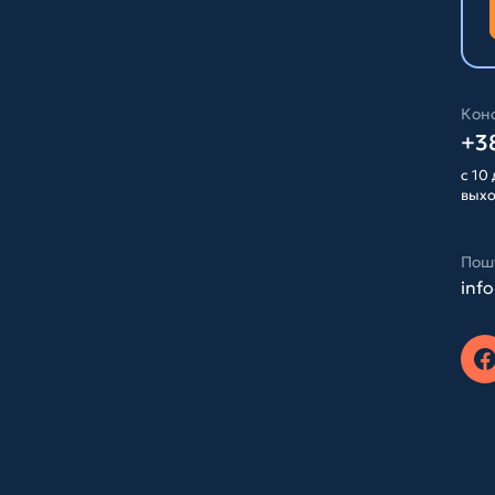
Конс
+38
с 10 
вых
Пош
inf